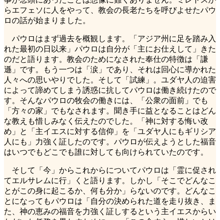
らエフェソに人をやって、教会の長老たちを呼びよせたパウ
ロの話が始まりました。
パウロはまず過去を概観します。「アジア州に足を踏み入
れた最初の日以来」パウロは自分が「主にお仕えして」きた
のだと語ります。教会のためになされた奉仕の特徴は「謙
遜」です。もう一つは「涙」であり、それは回心に導かれた
人々への思いやりでした。そして「試練」。ユダヤ人の迫害
によって諦めてしまう誘惑に抗してパウロは働き続けたので
す。そんなパウロの牧会の働きには、「公衆の面前」でも
「方々の家」でもなされます。聞き手に益となることはどん
な教えも惜しみなく伝えたのでした。「神に対する悔い改
め」と「主イエスに対する信仰」を「ユダヤ人にもギリシア
人にも」力強く証したのです。パウロが伝えようとした福音
はいつでもどこでも誰に対しても向けられていたのです。
そして「今」からこれからについてパウロは「霊に促され
てエルサレムに行」くと語ります。しかし「そこでどんなこ
とがこの身に起こるか、何も分か」らないのです。どんなこ
とになってもパウロは「自分の決められた道を走り抜き、ま
た、神の恵みの福音を力強く証しするという主イエスからい