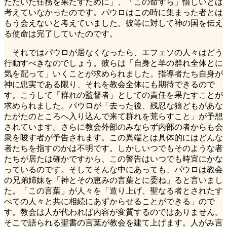
ただいた任務を果たすために」、「この命すら」惜しいとは
考えていなかったのです。パウロはこの時に集まった者とは
もう会えないと考えていました。彼等に対して神の国を伝え
る使命は完了していたのです。
それではパウロが居なくなったら、エフェソの人々はどう
行動すべきなのでしょう。彼らは「自身と羊の群れ全体とに
気を配って」いくことが求められました。指導者たち自身が
神に忠実である限り、それを教会全体にも期待できるので
す。こうして「群れの監督者」としての責任を果たすことが
求められました。パウロが「去った後、残忍な狼どもがあな
たがたのところへ入り込んで来て群れを荒らすこと」が予想
されています。さらに教会外部のみならず内部の者からも会
衆を唆す者が予告されます。この異端とは具体的にはどんな
者たちを指すのかは不明です。しかしいつでもそのような者
たちが居たは確かですから、この警告はいつでも時宜にかな
っているのです。そしてそんな中にあっても、パウロは教会
の兄弟姉妹を「神とその恵みの言葉とに委ね」ると言いまし
た。「この言葉」が人々を「造り上げ、聖なる者とされたす
べての人々と共に相続にあずからせることができる」ので
す。教会は人が代われば内容が変質するのではありません。
そこで語られる聖書の言葉が教会を建て上げます。人がみ言