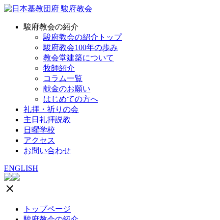
駿府教会の紹介
駿府教会の紹介トップ
駿府教会100年の歩み
教会堂建築について
牧師紹介
コラム一覧
献金のお願い
はじめての方へ
礼拝・祈りの会
主日礼拝説教
日曜学校
アクセス
お問い合わせ
ENGLISH
clear
トップページ
駿府教会の紹介