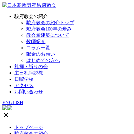
駿府教会の紹介
駿府教会の紹介トップ
駿府教会100年の歩み
教会堂建築について
牧師紹介
コラム一覧
献金のお願い
はじめての方へ
礼拝・祈りの会
主日礼拝説教
日曜学校
アクセス
お問い合わせ
ENGLISH
clear
トップページ
駿府教会の紹介