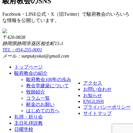
駿府教会のSNS
Facebook・LINE公式・X（旧Twitter）で駿府教会のいろいろ
な情報を公開しています。
〒420-0838
静岡県静岡市葵区相生町15-1
TEL：054-255-0001
メール：sunpukyokai@gmail.com
トップページ
駿府教会の紹介
駿府教会100年の歩み
アクセス
教会堂建築について
お問い合わせ
牧師紹介
お知らせ
コラム一覧
ENGLISH
献金のお願い
プライバシーポリシー
はじめての方へ
サイトマップ
礼拝・祈り会
主日礼拝説教
日曜学校