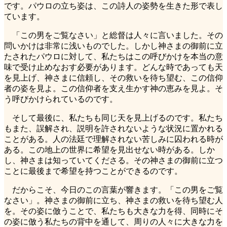
です。パウロの立ち姿は、この詩人の姿勢を生きた形で表し
ています。
「この男をご覧なさい」と総督は人々に言いました。その
問いかけは非常に浅いものでした。しかし神さまの御前に立
たされたパウロに対して、私たちはこの呼びかけを本当の意
味で受け止めなおす必要があります。どんな時であっても天
を見上げ、神さまに信頼し、その救いを待ち望む、この信仰
者の姿を見よ。この信仰者を支え生かす神の恵みを見よ。そ
う呼びかけられているのです。
そして最後に、私たちも同じ天を見上げるのです。私たち
もまた、誤解され、説明を許されないような状況に置かれる
ことがある。人の法廷で理解されない苦しみに囚われる時が
ある。この地上の世界に希望を見出せない時がある。しか
し、神さまは知っていてくださる。その神さまの御前に立つ
ことに最後まで希望を持つことができるのです。
だからこそ、今日のこの言葉が響きます。「この男をご覧
なさい」。神さまの御前に立ち、神さまの救いを待ち望む人
を。その姿に倣うことで、私たちも大きな力を得、同時にそ
の姿に倣う私たちの背中を通して、周りの人々に大きな力を