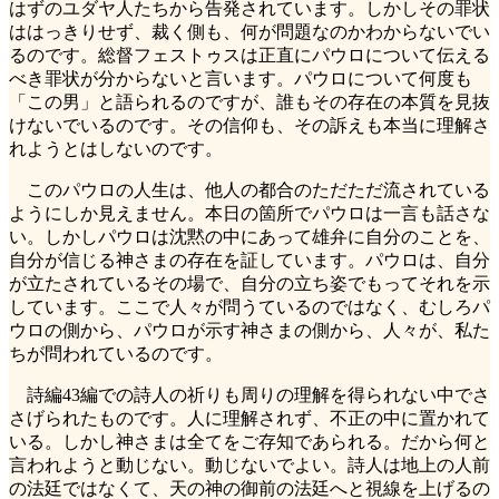
はずのユダヤ人たちから告発されています。しかしその罪状
ははっきりせず、裁く側も、何が問題なのかわからないでい
るのです。総督フェストゥスは正直にパウロについて伝える
べき罪状が分からないと言います。パウロについて何度も
「この男」と語られるのですが、誰もその存在の本質を見抜
けないでいるのです。その信仰も、その訴えも本当に理解さ
れようとはしないのです。
このパウロの人生は、他人の都合のただただ流されている
ようにしか見えません。本日の箇所でパウロは一言も話さな
い。しかしパウロは沈黙の中にあって雄弁に自分のことを、
自分が信じる神さまの存在を証しています。パウロは、自分
が立たされているその場で、自分の立ち姿でもってそれを示
しています。ここで人々が問うているのではなく、むしろパ
ウロの側から、パウロが示す神さまの側から、人々が、私た
ちが問われているのです。
詩編43編での詩人の祈りも周りの理解を得られない中でさ
さげられたものです。人に理解されず、不正の中に置かれて
いる。しかし神さまは全てをご存知であられる。だから何と
言われようと動じない。動じないでよい。詩人は地上の人前
の法廷ではなくて、天の神の御前の法廷へと視線を上げるの