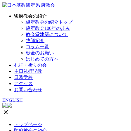
駿府教会の紹介
駿府教会の紹介トップ
駿府教会100年の歩み
教会堂建築について
牧師紹介
コラム一覧
献金のお願い
はじめての方へ
礼拝・祈りの会
主日礼拝説教
日曜学校
アクセス
お問い合わせ
ENGLISH
clear
トップページ
駿府教会の紹介