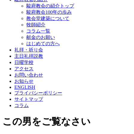
駿府教会の紹介トップ
駿府教会100年の歩み
教会堂建築について
牧師紹介
コラム一覧
献金のお願い
はじめての方へ
礼拝・祈り会
主日礼拝説教
日曜学校
アクセス
お問い合わせ
お知らせ
ENGLISH
プライバシーポリシー
サイトマップ
コラム
この男をご覧なさい